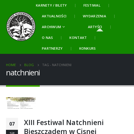
KARNETY / BILETY
FESTIWAL
AKTUALNOŚCI
WYDARZENIA
ARCHIWUM
ARTYŚCI
O NAS
KONTAKT
PARTNERZY
KONKURS
HOME
BLOG
TAG -
NATCHNIENI
natchnieni
XIII Festiwal Natchnieni
07
Bieszczadem w Cisnej
sie