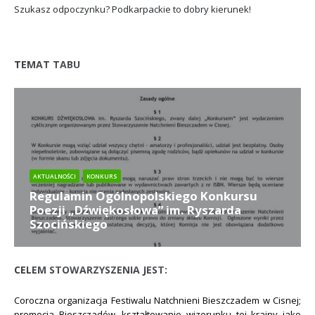
Szukasz odpoczynku? Podkarpackie to dobry kierunek!
TEMAT TABU
AKTUALNOŚCI
KONKURS
Regulamin Ogólnopolskiego Konkursu
Poezji „Dźwiękosłowa” im. Ryszarda
Szocińskiego
Ogłaszamy Regulamin Ogólnopolskiego Konkursu Poezji "Dźwiękosłowa"
im. Ryszarda Szocińskiego w ramach
XIII Festiwal Natchnieni Bieszczadem
CELEM STOWARZYSZENIA JEST:
w Cisnej 20-21 SIERPNIA 2021
. Więcej informacji na temat zgłoszeń znajduje
się poniżej. Zapraszamy! PDF
https://tiny.pl/9xr6r
Coroczna organizacja Festiwalu Natchnieni Bieszczadem w Cisnej;
promocja Bieszczadów, kształtowanie wizerunku tej krainy jako