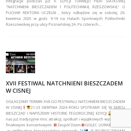
integracje podczas już V. EDYCJI TURNIEJU PIŁKI SIATKOWEJ
"NATCHNIENI BIESZCZADEM I POLITECHNIKĄ RZESZOWSKĄ" O
PUCHAR REKTORA UCZELNI , który odbędzie się w sobotę, 26.
kwietnia 2025 w godz. 9-19 na Halach Sportowych Politechniki
Rzeszowskiej przy ulicy Poznańskiej 2A. Po czterech...
XVII FESTIWAL NATCHNIENI BIESZCZADEM
W CISNEJ
OGŁASZAMY TERMIN XVII-GO FESTIWALU NATCHNIENI BIESZCZADEM
W CISNEJ
21-23 SIERPNIA 2024 ROKU SPOTKAMY SIĘ W SERCU
BIESZCZAD I NAPISZEMY HISTORIE TEGOROCZNEJ EDYCJI
Czeka
nas już tradycyjnie moc atrakcji, spotkań i wyjątkowych występów z
finałowymi koncertowymi
Zespół Dżem
GOLEC UORKIESTRA
w amfiteatrze bieszczadzkiej przyrody
ROZPOCZYNAMY