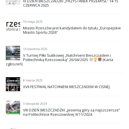
IV DZIEŃ BIESZCZADZKI „PRZYSTANEK PRZEMYŚL” 14-15
CZERWCA 2025
16 maja 2025
Miasto Rzeszów jest kandydatem do tytułu „Europejskie
Miasto Sportu 2026”
14 kwietnia 2025
V Turniej Piłki Siatkowej „Natchnieni Bieszczadem i
Politechniką Rzeszowską” 26/04/2025
(Karta
zgłoszeń)
8 marca 2025
XVII FESTIWAL NATCHNIENI BIESZCZADEM W CISNEJ
3 listopada 2024
VIII DZIEŃ BIESZCZADZKI „Jesienią góry są najszczersze”
na Politechnice Rzeszowskiej 9/11/2024