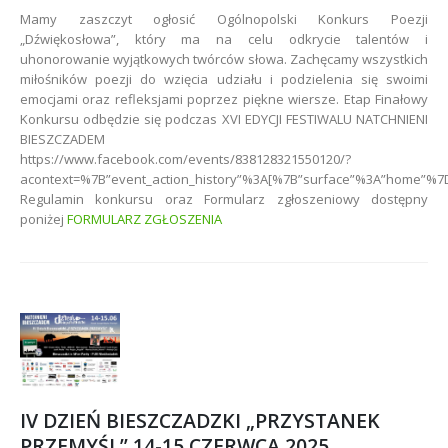
Mamy zaszczyt ogłosić Ogólnopolski Konkurs Poezji
„Dźwiękosłowa”, który ma na celu odkrycie talentów i
uhonorowanie wyjątkowych twórców słowa. Zachęcamy wszystkich
miłośników poezji do wzięcia udziału i podzielenia się swoimi
emocjami oraz refleksjami poprzez piękne wiersze. Etap Finałowy
Konkursu odbędzie się podczas XVI EDYCJI FESTIWALU NATCHNIENI
BIESZCZADEM
https://www.facebook.com/events/838128321550120/?
acontext=%7B”event_action_history”%3A[%7B”surface”%3A”home”%7
Regulamin konkursu oraz Formularz zgłoszeniowy dostępny
poniżej
FORMULARZ ZGŁOSZENIA
IV DZIEŃ BIESZCZADZKI „PRZYSTANEK
PRZEMYŚL” 14-15 CZERWCA 2025