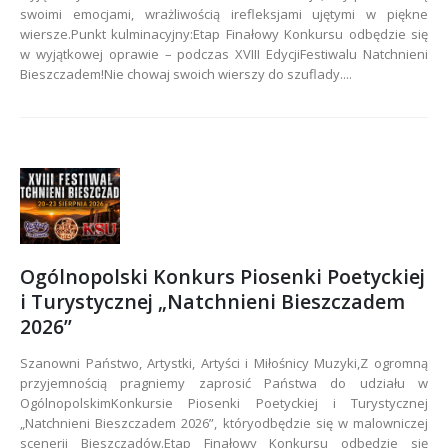
swoimi emocjami, wrażliwością irefleksjami ujętymi w piękne
wiersze.Punkt kulminacyjny:Etap Finałowy Konkursu odbędzie się
w wyjątkowej oprawie – podczas XVIII EdycjiFestiwalu Natchnieni
Bieszczadem!Nie chowaj swoich wierszy do szuflady....
Ogólnopolski Konkurs Piosenki Poetyckiej
i Turystycznej „Natchnieni Bieszczadem
2026”
Szanowni Państwo, Artystki, Artyści i Miłośnicy Muzyki,Z ogromną
przyjemnością pragniemy zaprosić Państwa do udziału w
OgólnopolskimKonkursie Piosenki Poetyckiej i Turystycznej
„Natchnieni Bieszczadem 2026”, któryodbędzie się w malowniczej
scenerii Bieszczadów.Etap Finałowy Konkursu odbędzie się