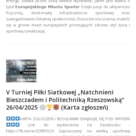
energii, stawia przed sobą wielkie wyzwanie, jakim jest walka o
tytuł 𝗘𝘂𝗿𝗼𝗽𝗲𝗷𝘀𝗸𝗶𝗲𝗴𝗼 𝗠𝗶𝗮𝘀𝘁𝗮 𝗦𝗽𝗼𝗿𝘁𝘂! Dzięki pasji do aktywności
fizycznej, doskonałej infrastrukturze sportowej oraz
zaangażowaniu lokalnej społeczności, Rzeszów ma szansę znaleźć
się w gronie miast europejskich promujących zdrowy styl życia i
sportową rywalizację.
V Turniej Piłki Siatkowej „Natchnieni
Bieszczadem i Politechniką Rzeszowską”
26/04/2025
(Karta zgłoszeń)
KARTA ZGŁOSZEŃ I REGULAMIN ZNAJDUJĄ SIĘ POD WPISEM
Link do wydarzenia na Facebooku :
https://fb.me/e/2OFlEfxC0 Zapraszamy na wielką sportową