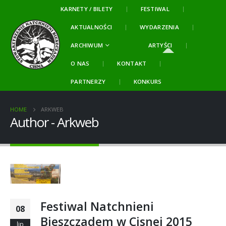
KARNETY / BILETY
FESTIWAL
AKTUALNOŚCI
WYDARZENIA
ARCHIWUM
ARTYŚCI
O NAS
KONTAKT
PARTNERZY
KONKURS
HOME
ARKWEB
Author - Arkweb
Festiwal Natchnieni
08
Bieszczadem w Cisnej 2015
lip