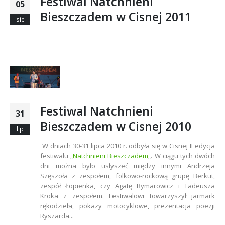
Festiwal Natchnieni
05
Bieszczadem w Cisnej 2011
sie
Festiwal Natchnieni
31
Bieszczadem w Cisnej 2010
lip
W dniach 30-31 lipca 2010 r. odbyła się w Cisnej II edycja
festiwalu „
Natchnieni Bieszczadem
„. W ciągu tych dwóch
dni można było usłyszeć między innymi Andrzeja
Szęszoła z zespołem, folkowo-rockową grupę Berkut,
zespół Łopienka, czy Agatę Rymarowicz i Tadeusza
Kroka z zespołem. Festiwalowi towarzyszył jarmark
rękodzieła, pokazy motocyklowe, prezentacja poezji
Ryszarda...