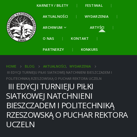
KARNETY / BILETY
FESTIWAL
AKTUALNOŚCI
WYDARZENIA
ARCHIWUM
ARTYŚCI
O NAS
KONTAKT
PARTNERZY
KONKURS
HOME
BLOG
AKTUALNOŚCI
,
WYDARZENIA
III EDYCJI TURNIEJU PIŁKI SIATKOWEJ NATCHNIENI BIESZCZADEM I
POLITECHNIKĄ RZESZOWSKĄ O PUCHAR REKTORA UCZELN
III EDYCJI TURNIEJU PIŁKI
SIATKOWEJ NATCHNIENI
BIESZCZADEM I POLITECHNIKĄ
RZESZOWSKĄ O PUCHAR REKTORA
UCZELN