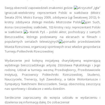
Swoją obecność zapowiedzieli znakomici goście:
Krzysztof „Igła”
Ignaczak-wielokrotny reprezentant Polski w siatkówce (Mistrz
Świata 2014, Mistrz Europy 2009, zdobywca Ligi Światowej 2012), 6-
krotny zdobywca złotego medalu Mistrzostw Polski
Jan Such,
ikona rzeszowskiej siatkówki, 102-krotny razy reprezentant Polski
w siatkówce
Marek Pyś – polski aktor, pochodzący z samych
Bieszczadów, którego podziwiamy na ekranach w filmach i
popularnych serialach telewizyjnych
ponadto przedstawiciele
Miasta Rzeszowa, organizacji sportowych oraz władze gospodarza
Turnieju Politechniki Rzeszowskiej
Wydarzenie jest kolejną inicjatywą charytatywną wspierającą
wybitnego bieszczadzkiego artystę Zdzisława Pękalskiego i Jego
rodzinę. Udział w turnieju wezmą Przedsiębiorcy, Przedstawiciele
Instytucji, Pracownicy Politechniki Rzeszowskiej, Studenci,
Nauczyciele, Trenerzy, byli Zawodnicy, a także Wolontariusze i
Sympatycy Natchnieni Bieszczadem. Swoją obecnością zaszczycą
nas sportowcy i działacze z wielu dziedzin.
Serdecznie zapraszamy do wzięcia udziału w wydarzeniu i
dzielenia się informacją dalej. Do zobaczenia!