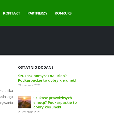
KONTAKT
PARTNERZY
KONKURS
OSTATNIO DODANE
Szukasz pomysłu na urlop?
Podkarpackie to dobry kierunek!
24 czerwca 2026
i, dzika
iedniego
Szukasz prawdziwych
emocji? Podkarpackie to
rywania
dobry kierunek!
26 kwietnia 2026