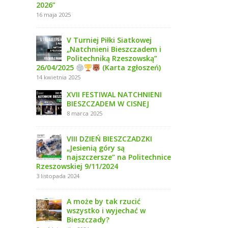
2026”
16 maja 2025
V Turniej Piłki Siatkowej
„Natchnieni Bieszczadem i
Politechniką Rzeszowską”
26/04/2025
(Karta zgłoszeń)
14 kwietnia 2025
XVII FESTIWAL NATCHNIENI
BIESZCZADEM W CISNEJ
8 marca 2025
VIII DZIEŃ BIESZCZADZKI
„Jesienią góry są
najszczersze” na Politechnice
Rzeszowskiej 9/11/2024
3 listopada 2024
A może by tak rzucić
wszystko i wyjechać w
Bieszczady?