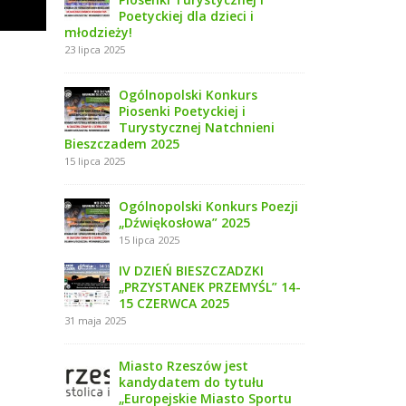
Poetyckiej dla dzieci i
młodzieży!
23 lipca 2025
Ogólnopolski Konkurs
Piosenki Poetyckiej i
Turystycznej Natchnieni
Bieszczadem 2025
15 lipca 2025
Ogólnopolski Konkurs Poezji
„Dźwiękosłowa” 2025
15 lipca 2025
IV DZIEŃ BIESZCZADZKI
„PRZYSTANEK PRZEMYŚL” 14-
15 CZERWCA 2025
31 maja 2025
Miasto Rzeszów jest
kandydatem do tytułu
„Europejskie Miasto Sportu