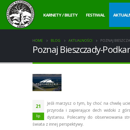
KARNETY / BILETY
FESTIWAL
AKTUAL
HOME
BLOG
AKTUALNOŚCI
POZNAJ BIESZCZ
Poznaj Bieszczady-Podkar
Jeśli marzysz o tym, by choć na chwilę uci
21
przyroda i zapierające dech widoki z gór
lip
dystansu. Polecamy do obserwowania str
świata z innej perspektywy.