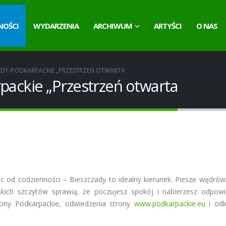
NOŚCI
WYDARZENIA
ARCHIWUM
ARTYŚCI
O NAS
ADY-PODKARPACKIE „PRZESTRZEŃ OTWARTA
packie „Przestrzeń otwarta
ec od codzienności – Bieszczady to idealny kierunek. Piesze wędrówk
skich szczytów sprawią, że poczujesz spokój i nabierzesz odpow
ony Podkarpackie, odwiedzenia strony
www.podkarpackie.eu
i odk