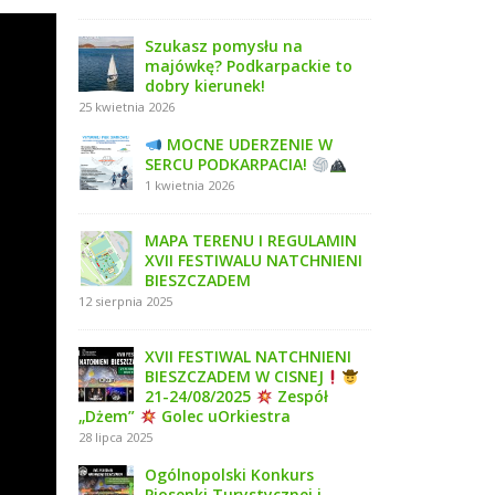
Szukasz pomysłu na
majówkę? Podkarpackie to
dobry kierunek!
25 kwietnia 2026
MOCNE UDERZENIE W
SERCU PODKARPACIA!
1 kwietnia 2026
MAPA TERENU I REGULAMIN
XVII FESTIWALU NATCHNIENI
BIESZCZADEM
12 sierpnia 2025
XVII FESTIWAL NATCHNIENI
BIESZCZADEM W CISNEJ
21-24/08/2025
Zespół
„Dżem”
Golec uOrkiestra
28 lipca 2025
Ogólnopolski Konkurs
Piosenki Turystycznej i