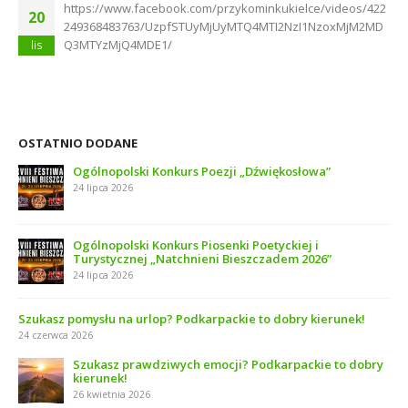
https://www.facebook.com/przykominkukielce/videos/422
20
249368483763/UzpfSTUyMjUyMTQ4MTI2NzI1NzoxMjM2MD
Q3MTYzMjQ4MDE1/
lis
OSTATNIO DODANE
Ogólnopolski Konkurs Poezji „Dźwiękosłowa”
24 lipca 2026
Ogólnopolski Konkurs Piosenki Poetyckiej i
Turystycznej „Natchnieni Bieszczadem 2026”
24 lipca 2026
Szukasz pomysłu na urlop? Podkarpackie to dobry kierunek!
24 czerwca 2026
Szukasz prawdziwych emocji? Podkarpackie to dobry
kierunek!
26 kwietnia 2026