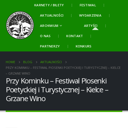
KARNETY / BILETY
FESTIWAL
AKTUALNOŚCI
WYDARZENIA
ARCHIWUM
ARTYŚCI
O NAS
KONTAKT
PARTNERZY
KONKURS
HOME
BLOG
AKTUALNOŚCI
PRZY KOMINKU – FESTIWAL PIOSENKI POETYCKIEJ I TURYSTYCZNEJ – KIELCE
– GRZANE WINO
Przy Kominku – Festiwal Piosenki
Poetyckiej i Turystycznej – Kielce –
Grzane Wino