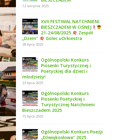
12 sierpnia 2025
XVII FESTIWAL NATCHNIENI
BIESZCZADEM W CISNEJ
21-24/08/2025
Zespół
„Dżem”
Golec uOrkiestra
28 lipca 2025
Ogólnopolski Konkurs
Piosenki Turystycznej i
Poetyckiej dla dzieci i
młodzieży!
23 lipca 2025
Ogólnopolski Konkurs
Piosenki Poetyckiej i
Turystycznej Natchnieni
Bieszczadem 2025
15 lipca 2025
Ogólnopolski Konkurs Poezji
„Dźwiękosłowa” 2025