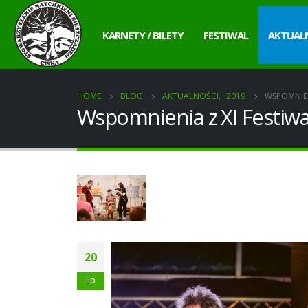
KARNETY / BILETY
FESTIWAL
AKTUAL
HOME
BLOG
AKTUALNOŚCI
,
2019
WSPOMNIEN
Wspomnienia z XI Festiwa
20
lip