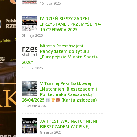
15 lipca 2025
IV DZIEŃ BIESZCZADZKI
„PRZYSTANEK PRZEMYŚL” 14-
15 CZERWCA 2025
31 maja 2025
Miasto Rzeszów jest
kandydatem do tytułu
„Europejskie Miasto Sportu
2026”
16 maja 2025
V Turniej Piłki Siatkowej
„Natchnieni Bieszczadem i
Politechniką Rzeszowską”
26/04/2025
(Karta zgłoszeń)
14 kwietnia 2025
XVII FESTIWAL NATCHNIENI
BIESZCZADEM W CISNEJ
8 marca 2025