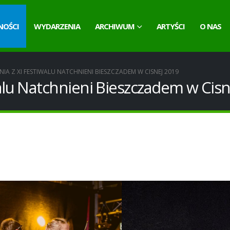
NOŚCI
WYDARZENIA
ARCHIWUM
ARTYŚCI
O NAS
IA Z XI FESTIWALU NATCHNIENI BIESZCZADEM W CISNEJ 2019
lu Natchnieni Bieszczadem w Cisn