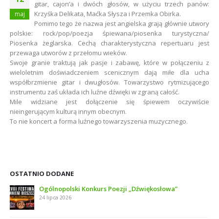
gitar, cajon’a i dwóch głosów, w użyciu trzech panów:
Krzyśka Delikata, Maćka Słysza i Przemka Obirka.
maj
Pomimo tego że nazwa jest angielska grają głównie utwory
polskie: rock/pop/poezja śpiewana/piosenka turystyczna/
Piosenka żeglarska. Cechą charakterystyczna repertuaru jest
przewaga utworów z przełomu wieków.
Swoje granie traktują jak pasje i zabawę, które w połączeniu z
wieloletnim doświadczeniem scenicznym dają miłe dla ucha
współbrzmienie gitar i dwugłosów. Towarzystwo rytmizującego
instrumentu zaś układa ich luźne dźwięki w zgraną całość.
Mile widziane jest dołączenie się śpiewem oczywiście
nieingerującym kulturą innym obecnym.
To nie koncert a forma luźnego towarzyszenia muzycznego.
OSTATNIO DODANE
Ogólnopolski Konkurs Poezji „Dźwiękosłowa”
24 lipca 2026