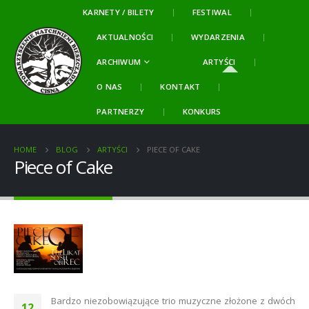
KARNETY / BILETY
FESTIWAL
AKTUALNOŚCI
WYDARZENIA
ARCHIWUM
ARTYŚCI
O NAS
KONTAKT
PARTNERZY
KONKURS
HOME
BLOG
ARTYŚCI
PIECE OF CAKE
Piece of Cake
Bardzo niezobowiązujące trio muzyczne złożone z dwóch
12