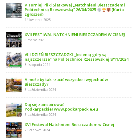
V Turniej Piłki Siatkowej „Natchnieni Bieszczadem i
Politechniką Rzeszowską” 26/04/2025
(Karta
zgłoszeń)
14 kwietnia 2025
XVII FESTIWAL NATCHNIENI BIESZCZADEM W CISNEJ
8 marca 2025
VIII DZIEŃ BIESZCZADZKI „Jesienią góry są
najszczersze” na Politechnice Rzeszowskiej 9/11/2024
3 listopada 2024
A może by tak rzucić wszystko i wyjechać w
Bieszczady?
8 października 2024
Daj się zainspirować
Podkarpackie! www.podkarpackie.eu
8 października 2024
XVI Festiwal Natchnieni Bieszczadem w Cisnej
26 czerwca 2024