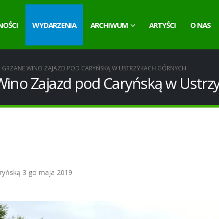
NOŚCI
WYDARZENIA
ARCHIWUM
ARTYŚCI
O NAS
 GRZANE WINO ZAJAZD POD CARYŃSKĄ W USTRZYKACH GÓRNYCH
Wino Zajazd pod Caryńską w Ustrz
yńską 3 go maja 2019