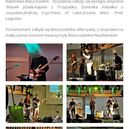
Natchnieni Bieszczadem. Oczywiście odbyły się występy zespołów
:Maciek Jóźwik-Kapela z Przypadku, Dominika Kobiałka z
zespołem,Andrzej Czyż-Piece of Cake,Grzane Wino –Piotr
Łagodzic.
Po koncertach odbyło się Bieszczadzkie after-party z zespołami na
małej scenie.Gościom towarzyszyły Bieszczadzkie Niedźwiedzie