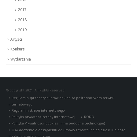
2017
2018
2019
Artyści
Konkurs
Wydarzenia
© copyright 2021. All Rights Reserved.
Regulamin sprzedaży biletów on-line za pośrednictwem serwisu
internetowego
Regulamin sklepu internetowego
Polityka prywatnoci strony internetowej
RODO
Polityka Prywatności (cookies i inne podobne technologie)
Oświadczenie o odstąpieniu od umowy zawartej na odległość lub poza
lokalem przedsiębiorstwa