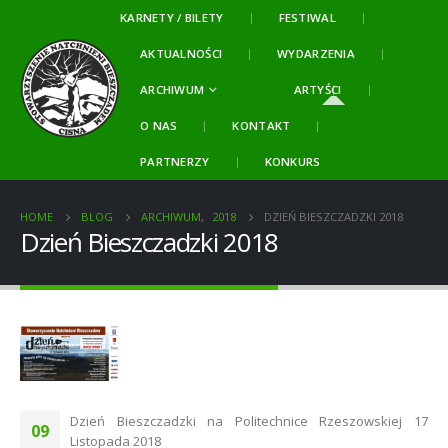
KARNETY / BILETY
FESTIWAL
AKTUALNOŚCI
WYDARZENIA
ARCHIWUM
ARTYŚCI
O NAS
KONTAKT
PARTNERZY
KONKURS
HOME
BLOG
ARCHIWUM
,
2018
DZIEŃ BIESZCZADZKI 2018
Dzień Bieszczadzki 2018
Dzień Bieszczadzki na Politechnice Rzeszowskiej 17
09
Listopada 2018