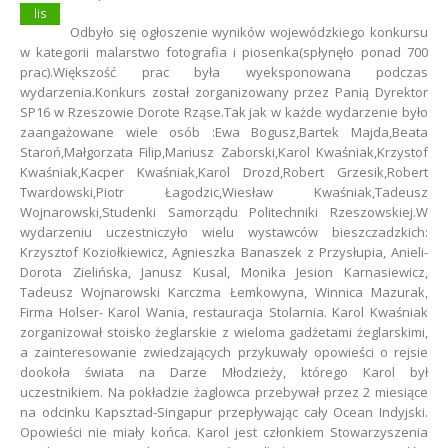
lis
Odbyło się ogłoszenie wyników wojewódzkiego konkursu
w kategorii malarstwo fotografia i piosenka(spłynęło ponad 700
prac).Większość prac była wyeksponowana podczas
wydarzenia.Konkurs został zorganizowany przez Panią Dyrektor
SP16 w Rzeszowie Dorote Rząse.Tak jak w każde wydarzenie było
zaangażowane wiele osób :Ewa Bogusz,Bartek Majda,Beata
Staroń,Małgorzata Filip,Mariusz Zaborski,Karol Kwaśniak,Krzystof
Kwaśniak,Kacper Kwaśniak,Karol Drozd,Robert Grzesik,Robert
Twardowski,Piotr Łagodzic,Wiesław Kwaśniak,Tadeusz
Wojnarowski,Studenki Samorządu Politechniki Rzeszowskiej.W
wydarzeniu uczestniczyło wielu wystawców bieszczadzkich:
Krzysztof Koziołkiewicz, Agnieszka Banaszek z Przysłupia, Anieli-
Dorota Zielińska, Janusz Kusal, Monika Jesion Karnasiewicz,
Tadeusz Wojnarowski Karczma Łemkowyna, Winnica Mazurak,
Firma Holser- Karol Wania, restauracja Stolarnia. Karol Kwaśniak
zorganizował stoisko żeglarskie z wieloma gadżetami żeglarskimi,
a zainteresowanie zwiedzających przykuwały opowieści o rejsie
dookoła świata na Darze Młodzieży, którego Karol był
uczestnikiem. Na pokładzie żaglowca przebywał przez 2 miesiące
na odcinku Kapsztad-Singapur przepływając cały Ocean Indyjski.
Opowieści nie miały końca. Karol jest członkiem Stowarzyszenia